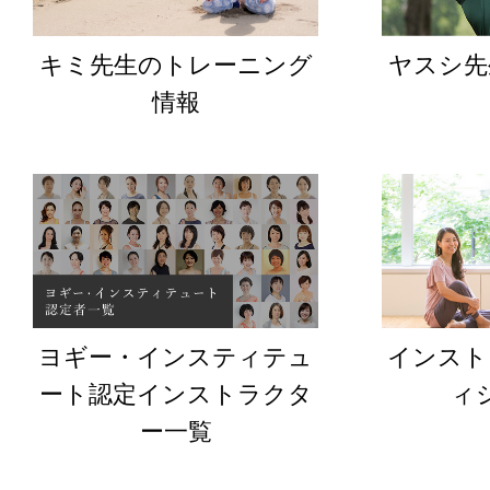
キミ先生のトレーニング
ヤスシ先
情報
ヨギー・インスティテュ
インスト
ート認定インストラクタ
ィ
ー一覧