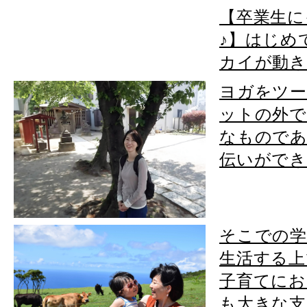
【卒業生に
♪】はじめ
カイが動き
ヨガをツー
ットの外で
なもので
伝いができ.
そこでの学
生活する上
子育てにお
も大きな支.