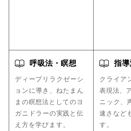
呼吸法・瞑想
指導
ディープリラクゼーシ
クライア
ョンに導き、ねたまん
表現法、
まの瞑想法としてのヨ
ニック、
ガニドラーの実践と伝
速さなど
え方を学びます。
す。