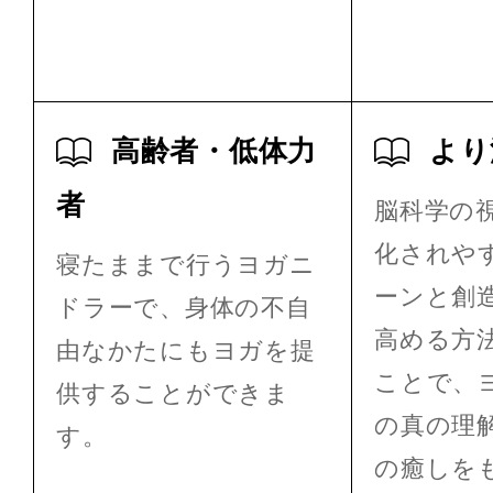
高齢者・低体力
より
者
脳科学の
化されや
寝たままで行うヨガニ
ーンと創
ドラーで、身体の不自
高める方
由なかたにもヨガを提
ことで、
供することができま
の真の理
す。
の癒しを