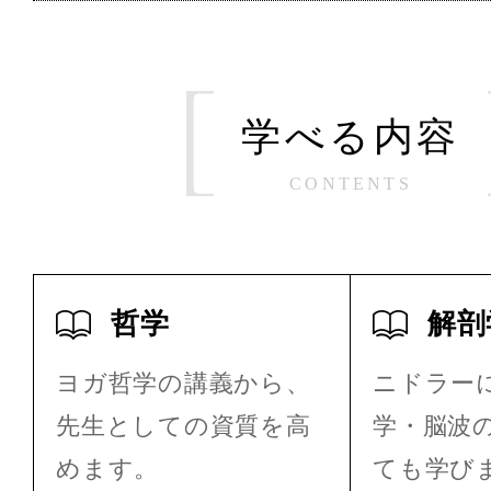
学べる内容
CONTENTS
哲学
解剖
ヨガ哲学の講義から、
ニドラー
先生としての資質を高
学・脳波
めます。
ても学び