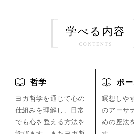
学べる内容
CONTENTS
哲学
ポー
ヨガ哲学を通じて心の
瞑想しや
仕組みを理解し、日常
のアーサ
でも心を整える方法を
めの座法
学びます。またヨガ哲
す。