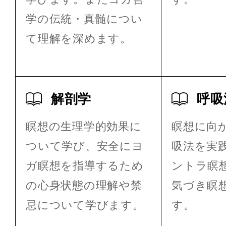
学の伝統・真髄につい
て理解を深めます。
解剖学
呼吸
瞑想の生理学的効果に
瞑想に向
ついて学び、安全にヨ
吸法を実
ガ瞑想を指導するため
ントラ瞑
の心身状態の理解や禁
気づき瞑
忌について学びます。
す。