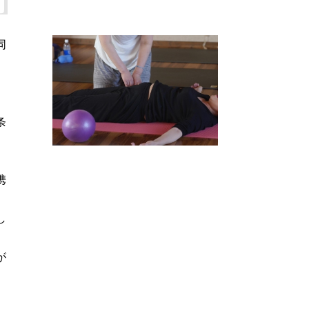
同
条
携
し
が