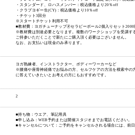
・スタンダード、ロハスメンバー：税込価格より20％off
・クラブヨギー生(CY)：税込価格より10％off
・チケット3回分
※スタートチケット利用不可
■教材費：ヨガチューナップ🄬セラピーボール2個入りセット200
※教材費は別途必要となります。複数のワークショップを受講す
ご持参いただくことで新たにご購入頂く必要はございません。
なお、お支払いは現金のみ承ります。
ヨガ熟練者、インストラクター、ボディーワーカーなど
※腰痛や座骨神経痛でお悩みの方、セルフケアの方法を模索中の
に答えていきたいとお考えの方にもおすすめです。
2
■持ち物：ウエア、筆記用具
■申し込み：WEB予約または開催スタジオまでお電話ください。
■キャンセルについて：ご予約をキャンセルされる場合には、前