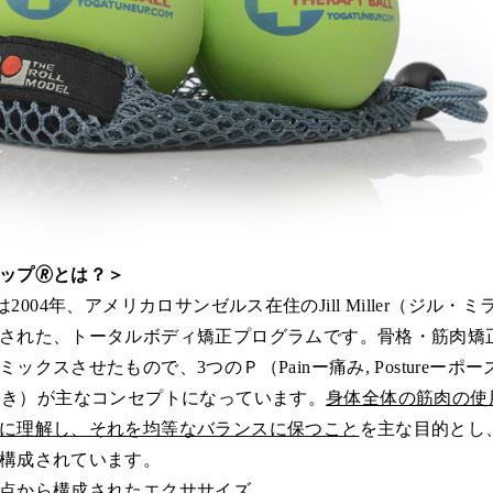
ップ🄬とは？＞
Up®は2004年、アメリカロサンゼルス在住のJill Miller（ジル・ミ
された、トータルボディ矯正プログラムです。骨格・筋肉矯
ックスさせたもので、3つのＰ（Painー痛み, Postureーポーズ
nceー動き）が主なコンセプトになっています。
身体全体の筋肉の使
に理解し、それを均等なバランスに保つこと
を主な目的とし
構成されています。
点から構成されたエクササイズ