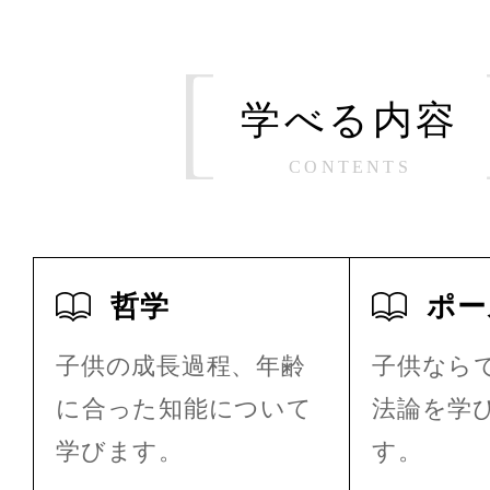
学べる内容
CONTENTS
哲学
ポー
子供の成長過程、年齢
子供なら
に合った知能について
法論を学
学びます。
す。