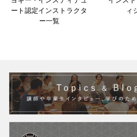
ヨギー・インスティテュ
インスト
ート認定インストラクタ
ィ
ー一覧