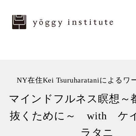
NY在住Kei Tsuruharataniに
マインドフルネス瞑想～
抜くために～ with 
ラタニ