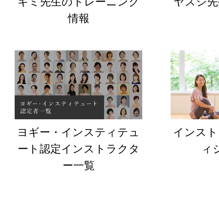
キミ先生のトレーニング
ヤスシ先
情報
ヨギー・インスティテュ
インスト
ート認定インストラクタ
ィ
ー一覧