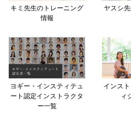
キミ先生のトレーニング
ヤスシ先
情報
ヨギー・インスティテュ
インスト
ート認定インストラクタ
ィ
ー一覧