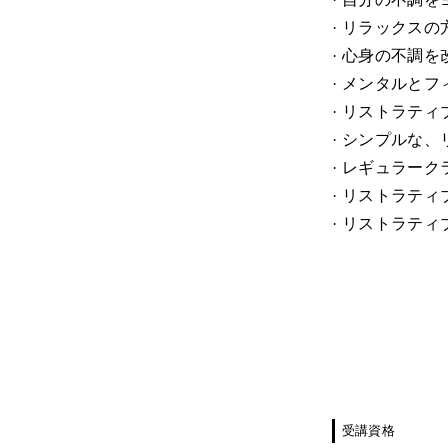
· リラックス
· 心身の不調
· メンタルと
· リストラテ
· シンプルな
· レギュラー
· リストラテ
· リストラテ
受講資格