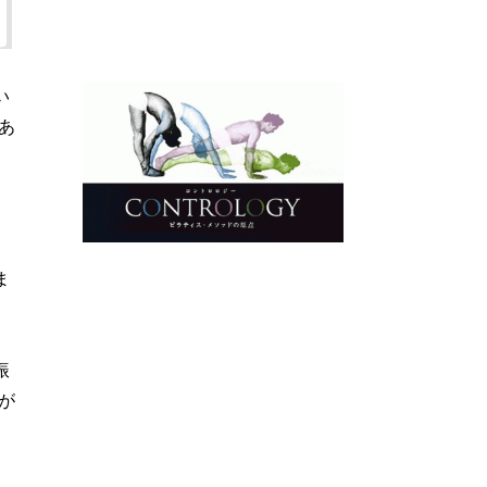
い
あ
ま
振
が