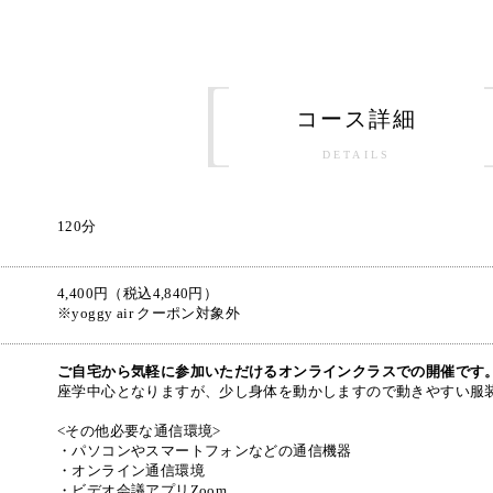
コース詳細
DETAILS
120分
4,400円（税込4,840円）
※yoggy air クーポン対象外
ご自宅から気軽に参加いただけるオンラインクラスでの開催です
座学中心となりますが、少し身体を動かしますので動きやすい服
<その他必要な通信環境>
・パソコンやスマートフォンなどの通信機器
・オンライン通信環境
・ビデオ会議アプリZoom