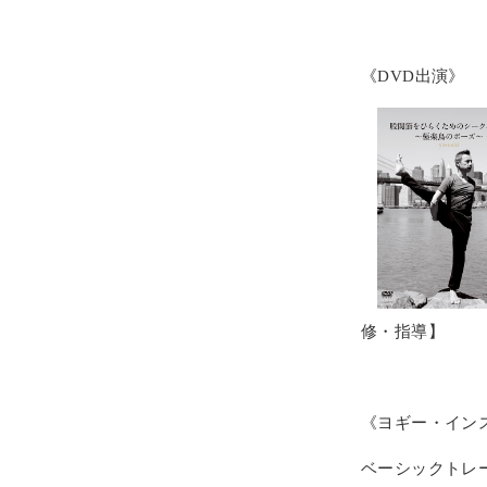
《DVD出演》
修・指導】
《ヨギー・イン
ベーシックトレ