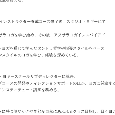
勉強を始める。
ggy公認インストラクター養成コース修了後、スタジオ・ヨギーにて
アヌサラヨガを学び始め、その後、アヌサラヨガインスパイアド
。
ラヨガを通じて学んだタントラ哲学や指導スタイルをベース
やスタイルのヨガを学び、経験を深めている。
オ・ヨギースクールサブディレクターに就任。
グコースの開発やディレクションサポートのほか、ヨガに関連す
インスティテュート講師を務める。
らに持つ健やかさや笑顔が自然にあふれるクラス目指し、日々ヨ