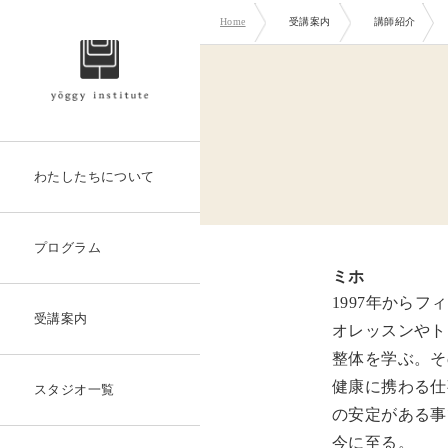
Home
受講案内
講師紹介
わたしたちについて
プログラム
ミホ
1997年から
受講案内
オレッスンやト
整体を学ぶ。そ
健康に携わる仕
スタジオ一覧
の安定がある事
今に至る。