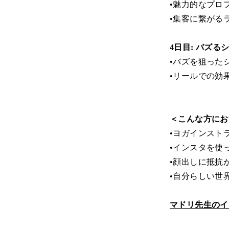
•魅力的なプロ
•集客に繋がる
4日目: バズ
•バズを狙った
•リールでの効
＜こんな方にお
•ヨガインスト
•インスタを使
•顔出しに抵抗
•自分らしい世
マドリ先生のイ