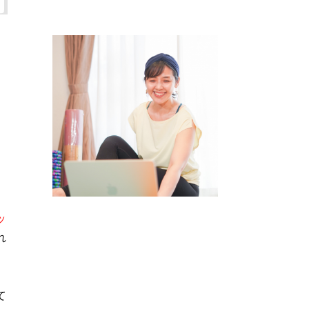
ッ
れ
て